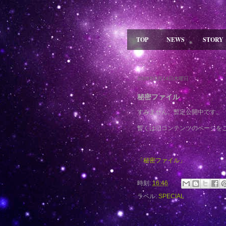
TOP
NEWS
STORY
2008年8月14日木曜日
秘密ファイル
すみません。暫定公開中です。
暫くは旧コンテンツのページを
「秘密ファイル」
時刻:
16:46
ラベル:
SPECIAL